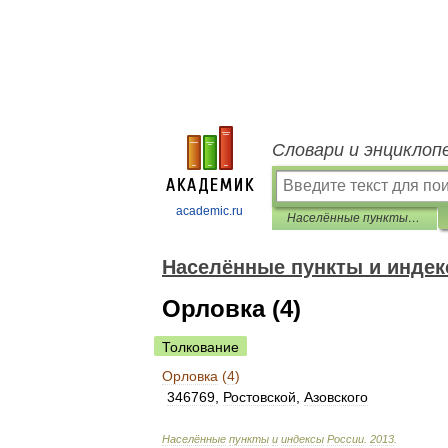
Словари и энциклоп
academic.ru
Населённые пункты и индексы России
Населённые пункты и индек
Орловка (4)
Толкование
Орловка
(
4
)
346769
,
Ростовской
,
Азовского
Населённые
пункты
и
индексы
России
.
2013
.