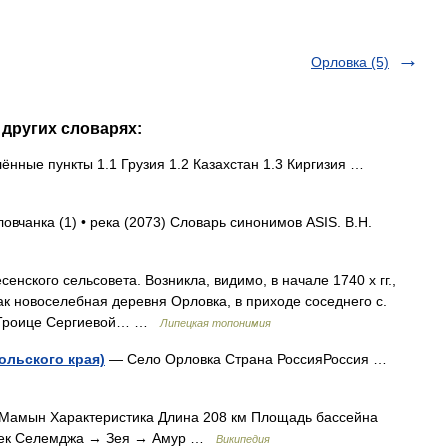
Орловка (5)
 других словарях:
нные пункты 1.1 Грузия 1.2 Казахстан 1.3 Киргизия …
ловчанка (1) • река (2073) Словарь синонимов ASIS. В.Н.
енского сельсовета. Возникла, видимо, в начале 1740 х гг.,
как новоселебная деревня Орловка, в приходе соседнего с.
н Троице Сергиевой… …
Липецкая топонимия
ольского края)
— Село Орловка Страна РоссияРоссия …
Мамын Характеристика Длина 208 км Площадь бассейна
н рек Селемджа → Зея → Амур …
Википедия