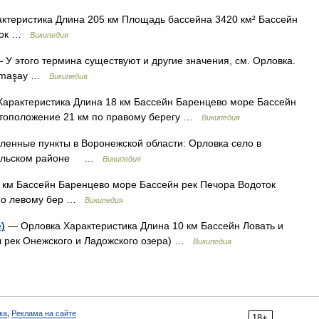
теристика Длина 205 км Площадь бассейна 3420 км² Бассейн
оток …
Википедия
 У этого термина существуют и другие значения, см. Орловка.
 Mamaşay …
Википедия
арактеристика Длина 18 км Бассейн Баренцево море Бассейн
стоположение 21 км по правому берегу …
Википедия
енные пункты в Воронежской области: Орловка село в
Хохольском районе …
Википедия
 км Бассейн Баренцево море Бассейн рек Печора Водоток
 по левому бер …
Википедия
)
— Орловка Характеристика Длина 10 км Бассейн Ловать и
ы рек Онежского и Ладожского озера) …
Википедия
ка
,
Реклама на сайте
18+