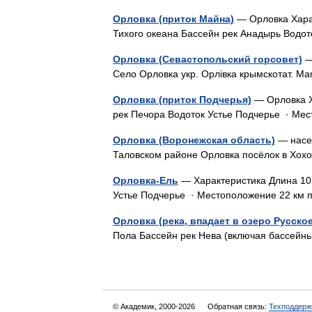
Орловка (приток Майна)
— Орловка Харак
Тихого океана Бассейн рек Анадырь Вод
Орловка (Севастопольский горсовет)
—
Село Орловка укр. Орлівка крымскотат.
Орловка (приток Подчерья)
— Орловка Х
рек Печора Водоток Устье Подчерье · Ме
Орловка (Воронежская область)
— насел
Таловском районе Орловка посёлок в 
Орловка-Ель
— Характеристика Длина 10
Устье Подчерье · Местоположение 22 км
Орловка (река, впадает в озеро Русское
Пола Бассейн рек Нева (включая бассейн
© Академик, 2000-2026
Обратная связь:
Техподдерж