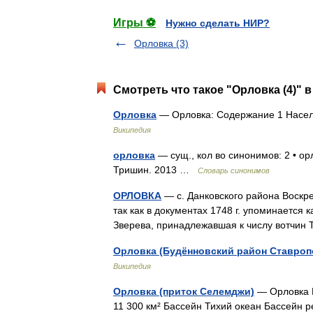
Игры ⚽
Нужно сделать НИР?
Орловка (3)
Смотреть что такое "Орловка (4)" в
Орловка
— Орловка: Содержание 1 Населё
Википедия
орловка
— сущ., кол во синонимов: 2 • ор
Тришин. 2013 …
Словарь синонимов
ОРЛОВКА
— с. Данковского района Воскрес
так как в документах 1748 г. упоминается 
Зверева, принадлежавшая к числу вотчи
Орловка (Будённовский район Ставроп
Википедия
Орловка (приток Селемджи)
— Орловка 
11 300 км² Бассейн Тихий океан Бассей