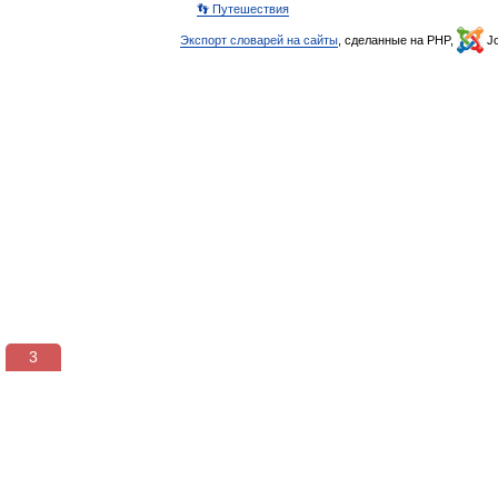
👣 Путешествия
Экспорт словарей на сайты
, сделанные на PHP,
Jo
3