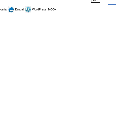
omla,
Drupal,
WordPress, MODx.