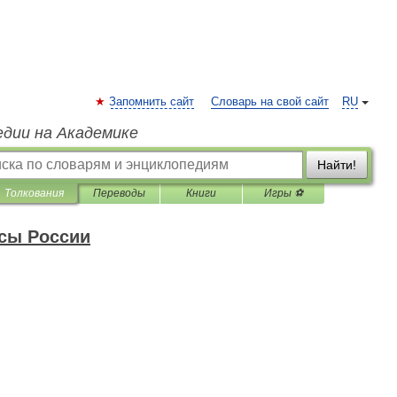
Запомнить сайт
Словарь на свой сайт
RU
едии на Академике
Найти!
Толкования
Переводы
Книги
Игры ⚽
сы России